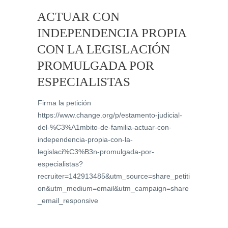
ACTUAR CON
INDEPENDENCIA PROPIA
CON LA LEGISLACIÓN
PROMULGADA POR
ESPECIALISTAS
Firma la petición
https://www.change.org/p/estamento-judicial-
del-%C3%A1mbito-de-familia-actuar-con-
independencia-propia-con-la-
legislaci%C3%B3n-promulgada-por-
especialistas?
recruiter=142913485&utm_source=share_petiti
on&utm_medium=email&utm_campaign=share
_email_responsive