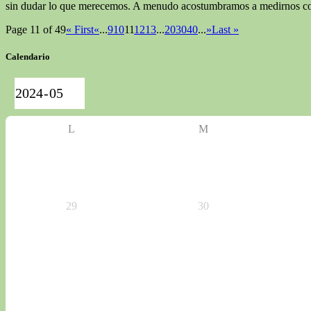
sin dudar lo que merecemos. A menudo acostumbramos a medirnos co
Page 11 of 49
« First
«
...
9
10
11
12
13
...
20
30
40
...
»
Last »
Calendario
L
M
29
30