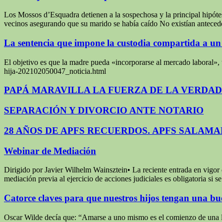
Los Mossos d’Esquadra detienen a la sospechosa y la principal hipótes
vecinos asegurando que su marido se había caído No existían anteced
La sentencia que impone la custodia compartida a un 
El objetivo es que la madre pueda «incorporarse al mercado laboral»,
hija-202102050047_noticia.html
PAPÁ MARAVILLA LA FUERZA DE LA VERDAD
SEPARACIÓN Y DIVORCIO ANTE NOTARIO
28 AÑOS DE APFS RECUERDOS. APFS SALAM
Webinar de Mediación
Dirigido por Javier Wilhelm Wainsztein• La reciente entrada en vigor 
mediación previa al ejercicio de acciones judiciales es obligatoria si
Catorce claves para que nuestros hijos tengan una b
Oscar Wilde decía que: “Amarse a uno mismo es el comienzo de una larg