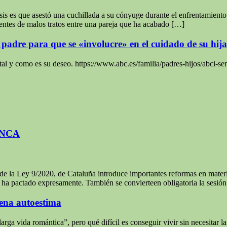
is es que asestó una cuchillada a su cónyuge durante el enfrentamiento 
entes de malos tratos entre una pareja que ha acabado […]
padre para que se «involucre» en el cuidado de su hija
 tal y como es su deseo. https://www.abc.es/familia/padres-hijos/abci-
ANCA
de la Ley 9/2020, de Cataluña introduce importantes reformas en materi
 se ha pactado expresamente. También se convierteen obligatoria la sesi
uena autoestima
a vida romántica”, pero qué difícil es conseguir vivir sin necesitar l