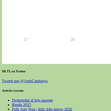
27
28
Mi TL en Twitter
Tweets por @ApfsCatalunya
Articles recents
Desheredar al hijo ausente
Renda 2025
Feliç Any Nou / feliz Año nuevo 2026