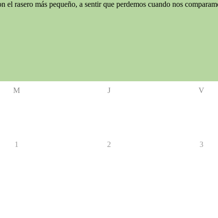
n el rasero más pequeño, a sentir que perdemos cuando nos compara
M
J
V
1
2
3