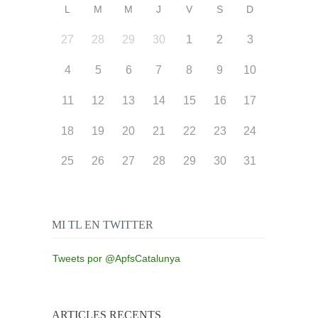
L
M
M
J
V
S
D
27
28
29
30
1
2
3
4
5
6
7
8
9
10
11
12
13
14
15
16
17
18
19
20
21
22
23
24
25
26
27
28
29
30
31
MI TL EN TWITTER
Tweets por @ApfsCatalunya
ARTICLES RECENTS