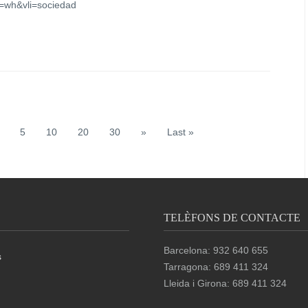
=wh&vli=sociedad
5
10
20
30
»
Last »
TELÈFONS DE CONTACTE
Barcelona: 932 640 655
s
Tarragona: 689 411 324
Lleida i Girona: 689 411 324