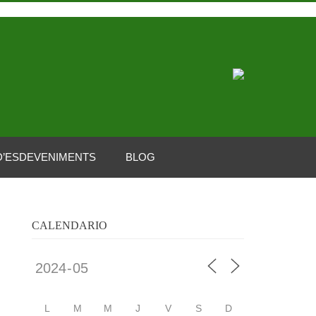
D’ESDEVENIMENTS
BLOG
CALENDARIO
L
M
M
J
V
S
D