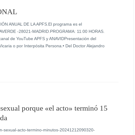
ONAL
UNIÓN ANUAL DE LA APFS.El programa es el
 VILLAVERDE -28021-MADRID.PROGRAMA: 11:00 HORAS.
 canal de YouTube APFS y ANAVIDPresentación del
 Vicaria o por Interpósita Persona.• Del Doctor Alejandro
 sexual porque «el acto» terminó 15
ada
ion-sexual-acto-termino-minutos-20241212090320-