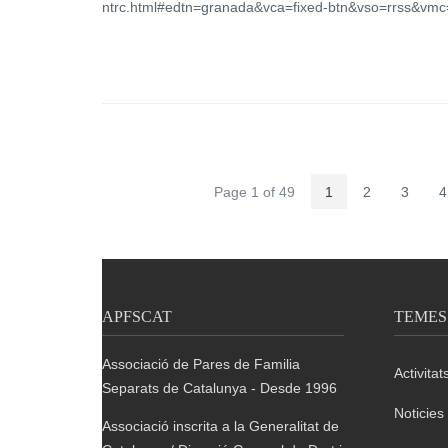
ntrc.html#edtn=granada&vca=fixed-btn&vso=rrss&vmc
Page 1 of 49
1
2
3
4
APFSCAT
TEMES
Associació de Pares de Familia
Activitat
Separats de Catalunya - Desde 1996
Noticies
Associació inscrita a la Generalitat de