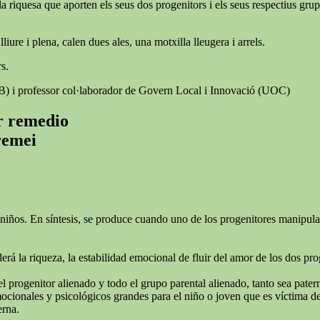
a riquesa que aporten els seus dos progenitors i els seus respectius grups 
iure i plena, calen dues ales, una motxilla lleugera i arrels.
s.
AB) i professor col·laborador de Govern Local i Innovació (UOC)
er remedio
 remei
niños. En síntesis, se produce cuando uno de los progenitores manipula e
rá la riqueza, la estabilidad emocional de fluir del amor de los dos pro
el progenitor alienado y todo el grupo parental alienado, tanto sea pate
ionales y psicológicos grandes para el niño o joven que es víctima de l
erna.