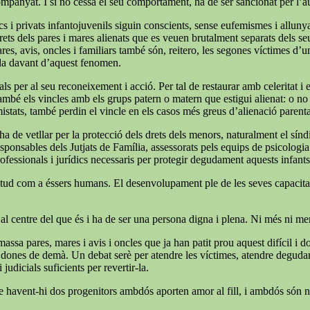
companyat. I si no cessa el seu comportament, ha de ser sancionat per l’
cs i privats infantojuvenils siguin conscients, sense eufemismes i allunyat
ets dels pares i mares alienats que es veuen brutalment separats dels seus f
ares, avis, oncles i familiars també són, reitero, les segones víctimes d’
ida davant d’aquest fenomen.
ls per al seu reconeixement i acció. Per tal de restaurar amb celeritat i
també els vincles amb els grups patern o matern que estigui alienat: o no é
mistats, també perdin el vincle en els casos més greus d’alienació parent
e ha de vetllar per la protecció dels drets dels menors, naturalment el s
 responsables dels Jutjats de Família, assessorats pels equips de psicologi
rofessionals i jurídics necessaris per protegir degudament aquests infants
 plenitud com a éssers humans. El desenvolupament ple de les seves capaci
 al centre del que és i ha de ser una persona digna i plena. Ni més ni m
massa pares, mares i avis i oncles que ja han patit prou aquest difícil i
 i dones de demà. Un debat serè per atendre les víctimes, atendre degudame
judicials suficients per revertir-la.
ue havent-hi dos progenitors ambdós aporten amor al fill, i ambdós són ne