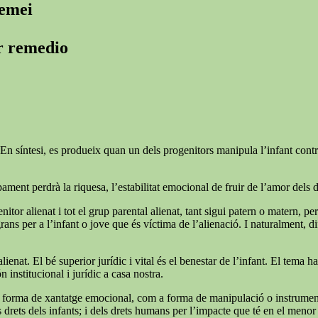
remei
er remedio
En síntesi, es produeix quan un dels progenitors manipula l’infant contra l
ment perdrà la riquesa, l’estabilitat emocional de fruir de l’amor dels 
nitor alienat i tot el grup parental alienat, tant sigui patern o matern, pe
 per a l’infant o jove que és víctima de l’alienació. I naturalment, difíci
lienat. El bé superior jurídic i vital és el benestar de l’infant. El tema 
n institucional i jurídic a casa nostra.
forma de xantatge emocional, com a forma de manipulació o instrumentalit
rets dels infants; i dels drets humans per l’impacte que té en el menor i