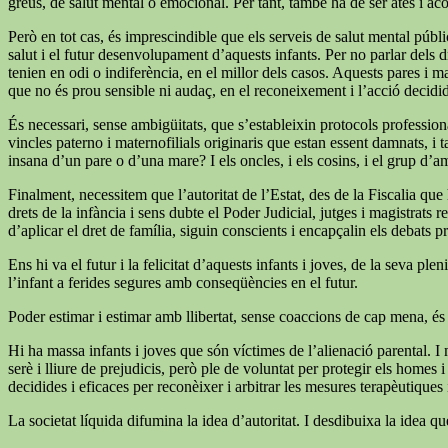
greus, de salut mental o emocional. Per tant, també ha de ser atès i a
Però en tot cas, és imprescindible que els serveis de salut mental públi
salut i el futur desenvolupament d’aquests infants. Per no parlar dels dr
tenien en odi o indiferència, en el millor dels casos. Aquests pares i m
que no és prou sensible ni audaç, en el reconeixement i l’acció decid
És necessari, sense ambigüitats, que s’estableixin protocols professiona
vincles paterno i maternofilials originaris que estan essent damnats, i 
insana d’un pare o d’una mare? I els oncles, i els cosins, i el grup d’a
Finalment, necessitem que l’autoritat de l’Estat, des de la Fiscalia qu
drets de la infància i sens dubte el Poder Judicial, jutges i magistrats
d’aplicar el dret de família, siguin conscients i encapçalin els debats p
Ens hi va el futur i la felicitat d’aquests infants i joves, de la seva
l’infant a ferides segures amb conseqüències en el futur.
Poder estimar i estimar amb llibertat, sense coaccions de cap mena, és
Hi ha massa infants i joves que són víctimes de l’alienació parental. I 
serè i lliure de prejudicis, però ple de voluntat per protegir els homes
decidides i eficaces per reconèixer i arbitrar les mesures terapèutiques i 
La societat líquida difumina la idea d’autoritat. I desdibuixa la idea q