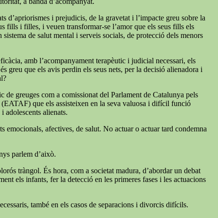
autoritat, a banda d’acompanyat.
s d’apriorismes i prejudicis, de la gravetat i l’impacte greu sobre la
ills i filles, i veuen transformar-se l’amor que els seus fills els
un sistema de salut mental i serveis socials, de protecció dels menors
 eficàcia, amb l’acompanyament terapèutic i judicial necessari, els
s greu que els avis perdin els seus nets, per la decisió alienadora i
al?
índic de greuges com a comissionat del Parlament de Catalunya pels
a (EATAF) que els assisteixen en la seva valuosa i difícil funció
 i adolescents alienats.
tats emocionals, afectives, de salut. No actuar o actuar tard condemna
enys parlem d’això.
 dolorós tràngol. És hora, com a societat madura, d’abordar un debat
nt els infants, fer la detecció en les primeres fases i les actuacions
cessaris, també en els casos de separacions i divorcis difícils.