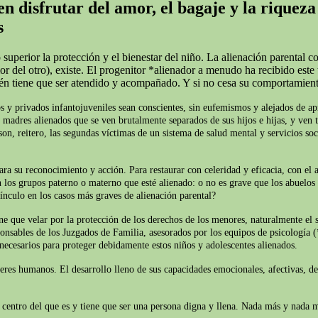
n disfrutar del amor, el bagaje y la riqueza
s
superior la protección y el bienestar del niño. La alienación parental c
del otro), existe. El progenitor *alienador a menudo ha recibido este t
ién tiene que ser atendido y acompañado. Y si no cesa su comportamien
s y privados infantojuveniles sean conscientes, sin eufemismos y alejados de apr
y madres alienados que se ven brutalmente separados de sus hijos e hijas, y ven t
on, reitero, las segundas víctimas de un sistema de salud mental y servicios soc
ara su reconocimiento y acción. Para restaurar con celeridad y eficacia, con el 
 los grupos paterno o materno que esté alienado: o no es grave que los abuelos 
ínculo en los casos más graves de alienación parental?
iene que velar por la protección de los derechos de los menores, naturalmente e
ponsables de los Juzgados de Familia, asesorados por los equipos de psicología (
 necesarios para proteger debidamente estos niños y adolescentes alienados.
seres humanos. El desarrollo lleno de sus capacidades emocionales, afectivas, d
el centro del que es y tiene que ser una persona digna y llena. Nada más y nada