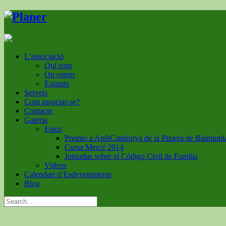
L’associació
Qui som
On estem
Estatuts
Serveis
Com associar-se?
Contacte
Galeria
Fotos
Premio a ApfsCatalunya de la Pizarra de Raimund
Cursa Mercé 2014
Jornadas sobre el Código Civil de Familia
Videos
Calendari d’Esdeveniments
Blog