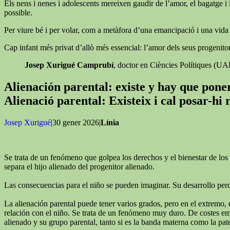
Els nens i nenes i adolescents mereixen gaudir de l’amor, el bagatge i l
possible.
Per viure bé i per volar, com a metàfora d’una emancipació i una vida ll
Cap infant més privat d’allò més essencial: l’amor dels seus progenitor
Josep Xurigué Camprubí
, doctor en Ciències Polítiques (U
Alienación parental: existe y hay que pon
Alienació parental: Existeix i cal posar-hi
Josep Xurigué
|30 gener 2026|
Línia
Se trata de un fenómeno que golpea los derechos y el bienestar de los 
separa el hijo alienado del progenitor alienado.
Las consecuencias para el niño se pueden imaginar. Su desarrollo perde
La alienación parental puede tener varios grados, pero en el extremo, 
relación con el niño. Se trata de un fenómeno muy duro. De costes emoc
alienado y su grupo parental, tanto si es la banda materna como la pat