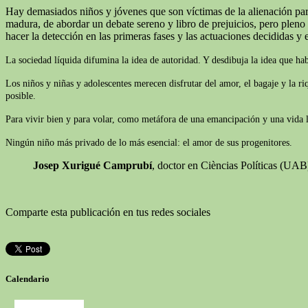
Hay demasiados niños y jóvenes que son víctimas de la alienación pare
madura, de abordar un debate sereno y libro de prejuicios, pero plen
hacer la detección en las primeras fases y las actuaciones decididas y e
La sociedad líquida difumina la idea de autoridad. Y desdibuja la idea que ha
Los niños y niñas y adolescentes merecen disfrutar del amor, el bagaje y la r
posible.
Para vivir bien y para volar, como metáfora de una emancipación y una vida lib
Ningún niño más privado de lo más esencial: el amor de sus progenitores.
Josep Xurigué Camprubí
, doctor en Cièncias Políticas (UA
Comparte esta publicación en tus redes sociales
Calendario