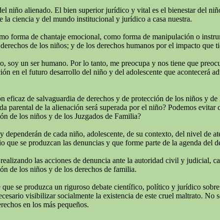
del niño alienado. El bien superior jurídico y vital es el bienestar del 
 la ciencia y del mundo institucional y jurídico a casa nuestra.
omo forma de chantaje emocional, como forma de manipulación o instrumen
derechos de los niños; y de los derechos humanos por el impacto que tie
todo, soy un ser humano. Por lo tanto, me preocupa y nos tiene que preo
ión en el futuro desarrollo del niño y del adolescente que acontecerá adu
 eficaz de salvaguardia de derechos y de protección de los niños y de 
rida parental de la alienación será superada por el niño? Podemos evitar
ión de los niños y de los Juzgados de Familia?
 y dependerán de cada niño, adolescente, de su contexto, del nivel de a
o que se produzcan las denuncias y que forme parte de la agenda del deba
izando las acciones de denuncia ante la autoridad civil y judicial, cans
ón de los niños y de los derechos de familia.
ue se produzca un riguroso debate científico, político y jurídico sobre
ario visibilizar socialmente la existencia de este cruel maltrato. No se
erechos en los más pequeños.