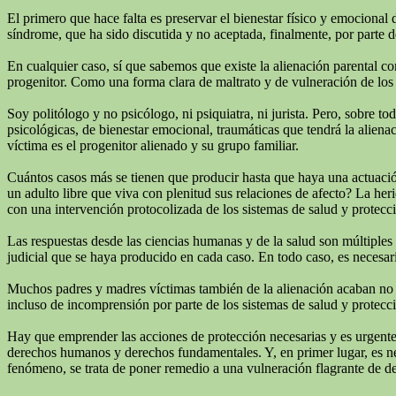
El primero que hace falta es preservar el bienestar físico y emocional 
síndrome, que ha sido discutida y no aceptada, finalmente, por parte de
En cualquier caso, sí que sabemos que existe la alienación parental c
progenitor. Como una forma clara de maltrato y de vulneración de los 
Soy politólogo y no psicólogo, ni psiquiatra, ni jurista. Pero, sobre 
psicológicas, de bienestar emocional, traumáticas que tendrá la alienac
víctima es el progenitor alienado y su grupo familiar.
Cuántos casos más se tienen que producir hasta que haya una actuación
un adulto libre que viva con plenitud sus relaciones de afecto? La he
con una intervención protocolizada de los sistemas de salud y protecc
Las respuestas desde las ciencias humanas y de la salud son múltiples
judicial que se haya producido en cada caso. En todo caso, es necesari
Muchos padres y madres víctimas también de la alienación acaban no real
incluso de incomprensión por parte de los sistemas de salud y protecci
Hay que emprender las acciones de protección necesarias y es urgente q
derechos humanos y derechos fundamentales. Y, en primer lugar, es neces
fenómeno, se trata de poner remedio a una vulneración flagrante de d