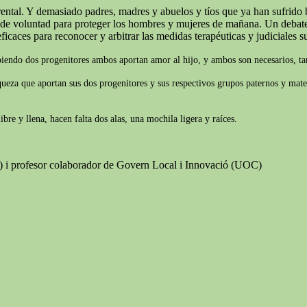
ntal. Y demasiado padres, madres y abuelos y tíos que ya han sufrido b
o de voluntad para proteger los hombres y mujeres de mañana. Un debate 
ficaces para reconocer y arbitrar las medidas terapéuticas y judiciales suf
biendo dos progenitores ambos aportan amor al hijo, y ambos son necesarios, tam
iqueza que aportan sus dos progenitores y sus respectivos grupos paternos y mate
re y llena, hacen falta dos alas, una mochila ligera y raíces.
B) i profesor colaborador de Govern Local i Innovació (UOC)