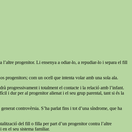
’altre progenitor. Li ensenya a odiar-lo, a repudiar-lo i separa el fill
dos progenitors; com un ocell que intenta volar amb una sola ala.
rdrà progressivament i totalment el contacte i la relació amb l’infant.
l i dur per al progenitor alienat i el seu grup parental, tant si és la
ha generat controvèrsia. S’ha parlat fins i tot d’una síndrome, que ha
zació del fill o filla per part d’un progenitor contra l’altre
 en el seu sistema familiar.