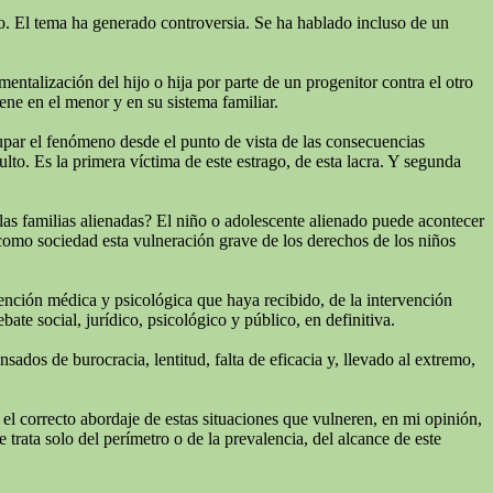
niño. El tema ha generado controversia. Se ha hablado incluso de un
talización del hijo o hija por parte de un progenitor contra el otro
ne en el menor y en su sistema familiar.
cupar el fenómeno desde el punto de vista de las consecuencias
lto. Es la primera víctima de este estrago, de esta lacra. Y segunda
las familias alienadas? El niño o adolescente alienado puede acontecer
 como sociedad esta vulneración grave de los derechos de los niños
tención médica y psicológica que haya recibido, de la intervención
te social, jurídico, psicológico y público, en definitiva.
ados de burocracia, lentitud, falta de eficacia y, llevado al extremo,
 el correcto abordaje de estas situaciones que vulneren, en mi opinión,
 trata solo del perímetro o de la prevalencia, del alcance de este