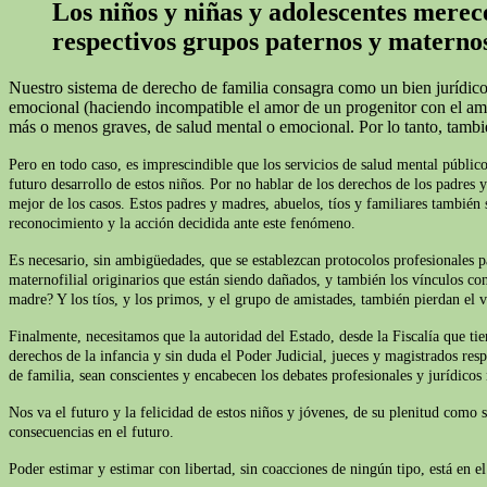
Los niños y niñas y adolescentes merece
respectivos grupos paternos y materno
Nuestro sistema de derecho de familia consagra como un bien jurídico 
emocional (haciendo incompatible el amor de un progenitor con el amor 
más o menos graves, de salud mental o emocional. Por lo tanto, tamb
Pero en todo caso, es imprescindible que los servicios de salud mental público
futuro desarrollo de estos niños. Por no hablar de los derechos de los padres 
mejor de los casos. Estos padres y madres, abuelos, tíos y familiares también s
reconocimiento y la acción decidida ante este fenómeno.
Es necesario, sin ambigüedades, que se establezcan protocolos profesionales p
maternofilial originarios que están siendo dañados, y también los vínculos con
madre? Y los tíos, y los primos, y el grupo de amistades, también pierdan el v
Finalmente, necesitamos que la autoridad del Estado, desde la Fiscalía que t
derechos de la infancia y sin duda el Poder Judicial, jueces y magistrados res
de familia, sean conscientes y encabecen los debates profesionales y jurídicos
Nos va el futuro y la felicidad de estos niños y jóvenes, de su plenitud como 
consecuencias en el futuro.
Poder estimar y estimar con libertad, sin coacciones de ningún tipo, está en 