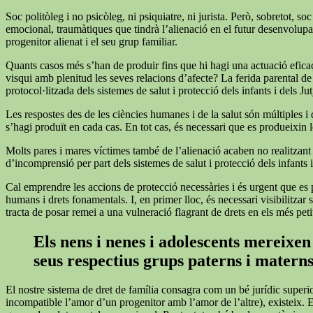
Soc politòleg i no psicòleg, ni psiquiatre, ni jurista. Però, sobretot,
emocional, traumàtiques que tindrà l’alienació en el futur desenvolupam
progenitor alienat i el seu grup familiar.
Quants casos més s’han de produir fins que hi hagi una actuació eficaç 
visqui amb plenitud les seves relacions d’afecte? La ferida parental de
protocol·litzada dels sistemes de salut i protecció dels infants i dels Ju
Les respostes des de les ciències humanes i de la salut són múltiples i
s’hagi produït en cada cas. En tot cas, és necessari que es produeixin le
Molts pares i mares víctimes també de l’alienació acaben no realitzant les
d’incomprensió per part dels sistemes de salut i protecció dels infants i
Cal emprendre les accions de protecció necessàries i és urgent que es p
humans i drets fonamentals. I, en primer lloc, és necessari visibilitza
tracta de posar remei a una vulneració flagrant de drets en els més peti
Els nens i nenes i adolescents mereixen 
seus respectius grups paterns i matern
El nostre sistema de dret de família consagra com un bé jurídic superi
incompatible l’amor d’un progenitor amb l’amor de l’altre), existeix. 