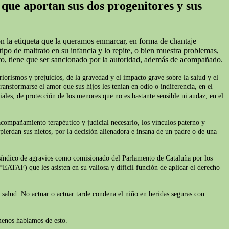
 que aportan sus dos progenitores y sus
on la etiqueta que la queramos enmarcar, en forma de chantaje
ipo de maltrato en su infancia y lo repite, o bien muestra problemas,
to, tiene que ser sancionado por la autoridad, además de acompañado.
iorismos y prejuicios, de la gravedad y el impacto grave sobre la salud y el
ransformarse el amor que sus hijos les tenían en odio o indiferencia, en el
iales, de protección de los menores que no es bastante sensible ni audaz, en el
acompañamiento terapéutico y judicial necesario, los vínculos paterno y
pierdan sus nietos, por la decisión alienadora e insana de un padre o de una
l síndico de agravios como comisionado del Parlamento de Cataluña por los
*EATAF) que les asisten en su valiosa y difícil función de aplicar el derecho
e salud. No actuar o actuar tarde condena el niño en heridas seguras con
 menos hablamos de esto.