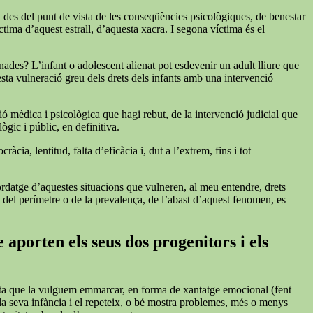
n des del punt de vista de les conseqüències psicològiques, de benestar
tima d’aquest estrall, d’aquesta xacra. I segona víctima és el
nades? L’infant o adolescent alienat pot esdevenir un adult lliure que
esta vulneració greu dels drets dels infants amb una intervenció
ió mèdica i psicològica que hagi rebut, de la intervenció judicial que
ògic i públic, en definitiva.
cia, lentitud, falta d’eficàcia i, dut a l’extrem, fins i tot
bordatge d’aquestes situacions que vulneren, al meu entendre, drets
s del perímetre o de la prevalença, de l’abast d’aquest fenomen, es
 aporten els seus dos progenitors i els
iqueta que la vulguem emmarcar, en forma de xantatge emocional (fent
 la seva infància i el repeteix, o bé mostra problemes, més o menys