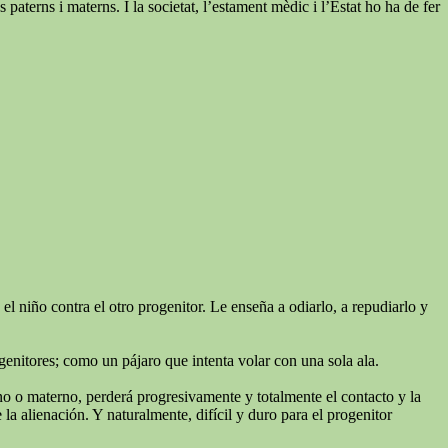
paterns i materns. I la societat, l’estament mèdic i l’Estat ho ha de fer
l niño contra el otro progenitor. Le enseña a odiarlo, a repudiarlo y
genitores; como un pájaro que intenta volar con una sola ala.
rno o materno, perderá progresivamente y totalmente el contacto y la
a alienación. Y naturalmente, difícil y duro para el progenitor