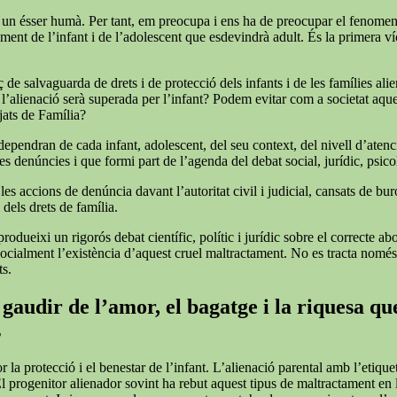
 soc un ésser humà. Per tant, em preocupa i ens ha de preocupar el fenome
ent de l’infant i de l’adolescent que esdevindrà adult. És la primera víc
de salvaguarda de drets i de protecció dels infants i de les famílies alie
 l’alienació serà superada per l’infant? Podem evitar com a societat aqu
tjats de Família?
 dependran de cada infant, adolescent, del seu context, del nivell d’atenc
s denúncies i que formi part de l’agenda del debat social, jurídic, psicol
 accions de denúncia davant l’autoritat civil i judicial, cansats de burocrà
 dels drets de família.
rodueixi un rigorós debat científic, polític i jurídic sobre el correcte a
r socialment l’existència d’aquest cruel maltractament. No es tracta nomé
ts.
gaudir de l’amor, el bagatge i la riquesa que
s
or la protecció i el benestar de l’infant. L’alienació parental amb l’et
El progenitor alienador sovint ha rebut aquest tipus de maltractament en