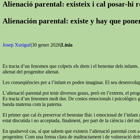
Alienació parental: existeix i cal posar-hi 
Alienación parental: existe y hay que pon
Josep Xurigué
|30 gener 2026|
Línia
Es tracta d’un fenomen que colpeix els drets i el benestar dels infants. 
alienat del progenitor alienat.
Les conseqüències per a l’infant es poden imaginar. El seu desenvolupa
L’alienació parental pot tenir diversos graus, però en l’extrem, el proge
Es tracta d’un fenomen molt dur. De costos emocionals i psicològics grans
banda materna com la paterna.
El primer que cal és preservar el benestar físic i emocional de l’infant a
estat discutida i no acceptada, finalment, per part de la ciència i del mó
En qualsevol cas, sí que sabem que existeix l’alienació parental com a 
progenitor. Com una forma clara de maltractament i de vulneració dels d