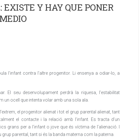
 EXISTE Y HAY QUE PONER
MEDIO
a l’infant contra l’altre progenitor. Li ensenya a odiar-lo, a
. El seu desenvolupament perdrà la riquesa, l’estabilitat
m un ocell que intenta volar amb una sola ala.
extrem, el progenitor alienat i tot el grup parental alienat, tant
alment el contacte i la relació amb l’infant. Es tracta d’un
 grans per a l’infant o jove que és víctima de l’alienació. I
 seu grup parental, tant si és la banda materna com la paterna.