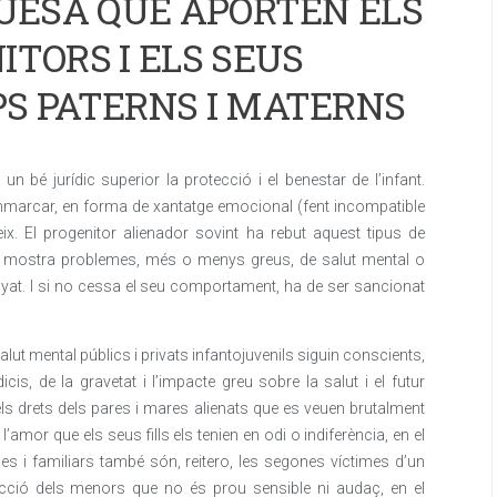
QUESA QUE APORTEN ELS
ITORS I ELS SEUS
PS PATERNS I MATERNS
 bé jurídic superior la protecció i el benestar de l’infant.
emmarcar, en forma de xantatge emocional (fent incompatible
eix. El progenitor alienador sovint ha rebut aquest tipus de
 bé mostra problemes, més o menys greus, de salut mental o
yat. I si no cessa el seu comportament, ha de ser sancionat
alut mental públics i privats infantojuvenils siguin conscients,
is, de la gravetat i l’impacte greu sobre la salut i el futur
ls drets dels pares i mares alienats que es veuen brutalment
 l’amor que els seus fills els tenien en odi o indiferència, en el
es i familiars també són, reitero, les segones víctimes d’un
ecció dels menors que no és prou sensible ni audaç, en el