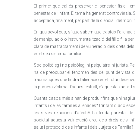
El primer que cal és preservar el benestar físic i emoc
benestar de l’infant. El tema ha generat controvèrsia. S
acceptada, finalment, per part de la ciència i del món in
En qualsevol cas, sí que sabem que existeix l’alien
de manipulació o instrumentalització del fill o filla p
clara de maltractament i de vulneració dels drets dels 
en el seu sistema familiar.
Soc politòleg i no psicòleg, ni psiquiatre, ni jurista.
ha de preocupar el fenomen des del punt de vista d
traumàtiques que tindrà l’alienació en el futur desenvo
la primera víctima d’aquest estrall, d’aquesta xacra. I s
Quants casos més s’han de produir fins que hi hagi un
infants i de les famílies alienades? L’infant o adolesce
les seves relacions d’afecte? La ferida parental de
societat aquesta vulneració greu dels drets dels in
salut i protecció dels infants i dels Jutjats de Família?