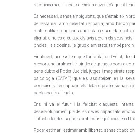
reconeixement i l’acció decidida davant d’aquest fen
És necessari, sense ambigüitats, que s’estableixin pro
de restaurar amb celeritat i eficàcia, amb l’acompan
maternofilials originaris que estan essent damnats, 
alienat: o no és greu que els avis perdin els seus nets,
oncles, i els cosins, i el grup d’amistats, també perdi
Finalment, necessitem que l’autoritat de l’Estat, des d
menors, naturalment el síndic de greuges com a comis
sens dubte el Poder Judicial, jutges i magistrats res
psicologia (EATAF) que els assisteixen en la seva v
conscients i encapçalin els debats professionals i j
adolescents alienats.
Ens hi va el futur i la felicitat d’aquests infa
desenvolupament ple de les seves capacitats emocio
l’infant a ferides segures amb conseqüències en el fut
Poder estimar i estimar amb llibertat, sense coaccion