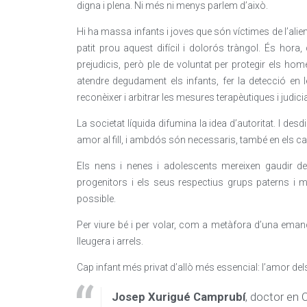
digna i plena. Ni més ni menys parlem d’això.
Hi ha massa infants i joves que són víctimes de l’alie
patit prou aquest difícil i dolorós tràngol. És hora
prejudicis, però ple de voluntat per protegir els ho
atendre degudament els infants, fer la detecció en 
reconèixer i arbitrar les mesures terapèutiques i judicial
La societat líquida difumina la idea d’autoritat. I d
amor al fill, i ambdós són necessaris, també en els ca
Els nens i nenes i adolescents mereixen gaudir de
progenitors i els seus respectius grups paterns i ma
possible.
Per viure bé i per volar, com a metàfora d’una emanci
lleugera i arrels.
Cap infant més privat d’allò més essencial: l’amor del
Josep Xurigué Camprubí
, doctor en 