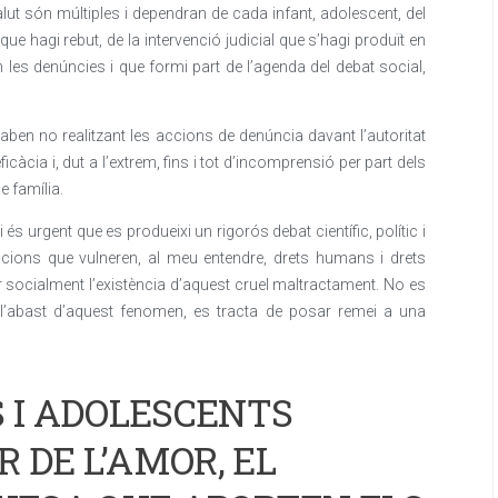
lut són múltiples i dependran de cada infant, adolescent, del
que hagi rebut, de la intervenció judicial que s’hagi produït en
 les denúncies i que formi part de l’agenda del debat social,
aben no realitzant les accions de denúncia davant l’autoritat
’eficàcia i, dut a l’extrem, fins i tot d’incomprensió per part dels
e família.
s urgent que es produeixi un rigorós debat científic, polític i
uacions que vulneren, al meu entendre, drets humans i drets
zar socialment l’existència d’aquest cruel maltractament. No es
 l’abast d’aquest fenomen, es tracta de posar remei a una
S I ADOLESCENTS
 DE L’AMOR, EL