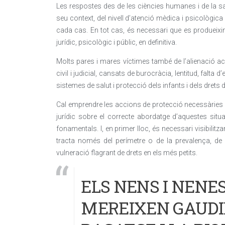
Les respostes des de les ciències humanes i de la sa
seu context, del nivell d’atenció mèdica i psicològica 
cada cas. En tot cas, és necessari que es produeixin
jurídic, psicològic i públic, en definitiva.
Molts pares i mares víctimes també de l’alienació ac
civil i judicial, cansats de burocràcia, lentitud, falta d
sistemes de salut i protecció dels infants i dels drets d
Cal emprendre les accions de protecció necessàries i é
jurídic sobre el correcte abordatge d’aquestes sit
fonamentals. I, en primer lloc, és necessari visibilit
tracta només del perímetre o de la prevalença, de
vulneració flagrant de drets en els més petits.
ELS NENS I NENE
MEREIXEN GAUDIR