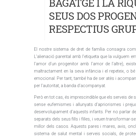
BAGATGE I LA RI
SEUS DOS PROGEN
RESPECTIUS GRU
El nostre sistema de dret de família consagra com un
L’alienació parental amb l’etiqueta que la vulguem 
l’amor d’un progenitor amb l’amor de l’altre), exist
maltractament en la seva infància i el repeteix, o
emocional. Per tant, també ha de ser atès i acompan
per l’autoritat, a banda d’acompanyat.
Però en tot cas, és imprescindible que els serveis de s
sense eufemismes i allunyats d’apriorismes i prejudic
desenvolupament d’aquests infants. Per no parlar de
separats dels seus fills i filles, i veuen transformar-se
millor dels casos. Aquests pares i mares, avis, oncl
sistema de salut mental i serveis socials, de prot