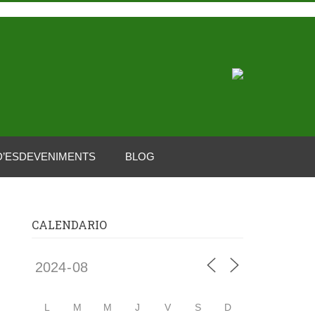
D’ESDEVENIMENTS
BLOG
CALENDARIO
L
M
M
J
V
S
D