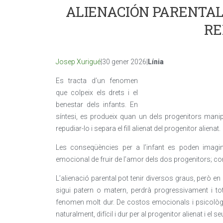
ALIENACIÓN PARENTAL:
RE
Josep Xurigué
|30 gener 2026|
Línia
Es tracta d’un fenomen
que colpeix els drets i el
benestar dels infants. En
síntesi, es produeix quan un dels progenitors manipul
repudiar-lo i separa el fill alienat del progenitor alienat.
Les conseqüències per a l’infant es poden imaginar
emocional de fruir de l’amor dels dos progenitors; co
L’alienació parental pot tenir diversos graus, però en l’
sigui patern o matern, perdrà progressivament i tot
fenomen molt dur. De costos emocionals i psicològics
naturalment, difícil i dur per al progenitor alienat i el