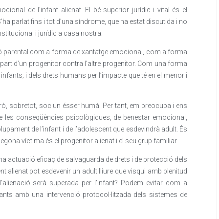
ional de l’infant alienat. El bé superior jurídic i vital és el
’ha parlat fins i tot d’una síndrome, que ha estat discutida i no
stitucional i jurídic a casa nostra.
ació parental com a forma de xantatge emocional, com a forma
er part d’un progenitor contra l’altre progenitor. Com una forma
infants; i dels drets humans per l’impacte que té en el menor i
 Però, sobretot, soc un ésser humà. Per tant, em preocupa i ens
e les conseqüències psicològiques, de benestar emocional,
lupament de l’infant i de l’adolescent que esdevindrà adult. És
egona víctima és el progenitor alienat i el seu grup familiar.
a actuació eficaç de salvaguarda de drets i de protecció dels
nt alienat pot esdevenir un adult lliure que visqui amb plenitud
 l’alienació serà superada per l’infant? Podem evitar com a
fants amb una intervenció protocol·litzada dels sistemes de