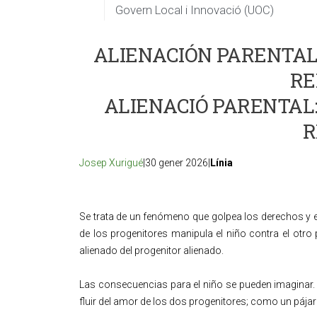
Govern Local i Innovació (UOC)
ALIENACIÓN PARENTAL:
RE
ALIENACIÓ PARENTAL:
R
Josep Xurigué
|30 gener 2026|
Línia
Se trata de un fenómeno que golpea los derechos y e
de los progenitores manipula el niño contra el otro p
alienado del progenitor alienado.
Las consecuencias para el niño se pueden imaginar. S
fluir del amor de los dos progenitores; como un pájar