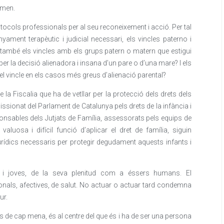
omen.
tocols professionals per al seu reconeixement i acció. Per tal
yament terapèutic i judicial necessari, els vincles paterno i
i també els vincles amb els grups patern o matern que estigui
 per la decisió alienadora i insana d’un pare o d’una mare? I els
n el vincle en els casos més greus d’alienació parental?
e la Fiscalia que ha de vetllar per la protecció dels drets dels
sionat del Parlament de Catalunya pels drets de la infància i
ponsables dels Jutjats de Família, assessorats pels equips de
aluosa i difícil funció d’aplicar el dret de família, siguin
urídics necessaris per protegir degudament aquests infants i
nts i joves, de la seva plenitud com a éssers humans. El
nals, afectives, de salut. No actuar o actuar tard condemna
ur.
s de cap mena, és al centre del que és i ha de ser una persona