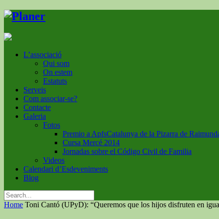
L’associació
Qui som
On estem
Estatuts
Serveis
Com associar-se?
Contacte
Galeria
Fotos
Premio a ApfsCatalunya de la Pizarra de Raimund
Cursa Mercé 2014
Jornadas sobre el Código Civil de Familia
Videos
Calendari d’Esdeveniments
Blog
Home
Toni Cantó (UPyD): “Queremos que los hijos disfruten en igu