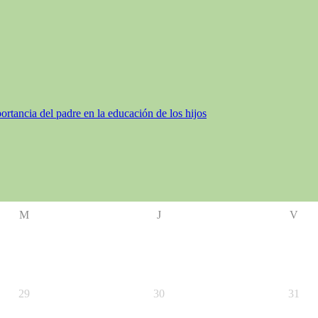
ortancia del padre en la educación de los hijos
M
J
V
29
30
31