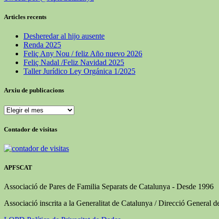
Articles recents
Desheredar al hijo ausente
Renda 2025
Feliç Any Nou / feliz Año nuevo 2026
Feliç Nadal /Feliz Navidad 2025
Taller Jurídico Ley Orgánica 1/2025
Arxiu de publicacions
Arxiu
de
publicacions
Contador de visitas
APFSCAT
Associació de Pares de Familia Separats de Catalunya - Desde 1996
Associació inscrita a la Generalitat de Catalunya / Direcció General d