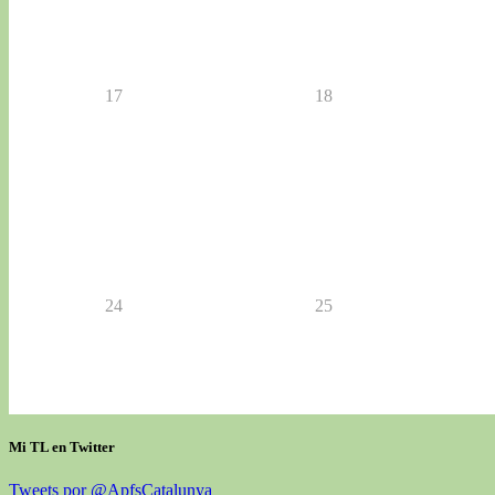
17
18
24
25
Mi TL en Twitter
Tweets por @ApfsCatalunya