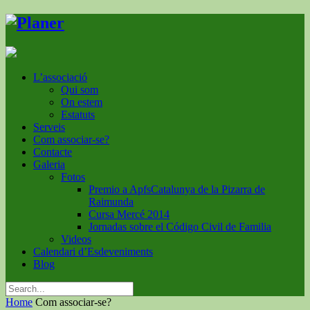
L’associació
Qui som
On estem
Estatuts
Serveis
Com associar-se?
Contacte
Galeria
Fotos
Premio a ApfsCatalunya de la Pizarra de
Raimunda
Cursa Mercé 2014
Jornadas sobre el Código Civil de Familia
Videos
Calendari d’Esdeveniments
Blog
Home
Com associar-se?