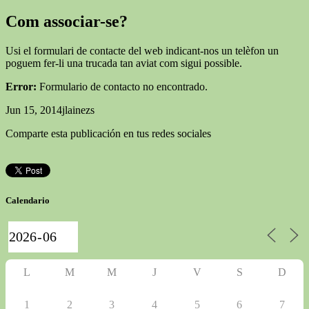
Com associar-se?
Usi el formulari de contacte del web indicant-nos un telèfon un
poguem fer-li una trucada tan aviat com sigui possible.
Error:
Formulario de contacto no encontrado.
Jun 15, 2014
jlainezs
Comparte esta publicación en tus redes sociales
Calendario
L
M
M
J
V
S
D
1
2
3
4
5
6
7