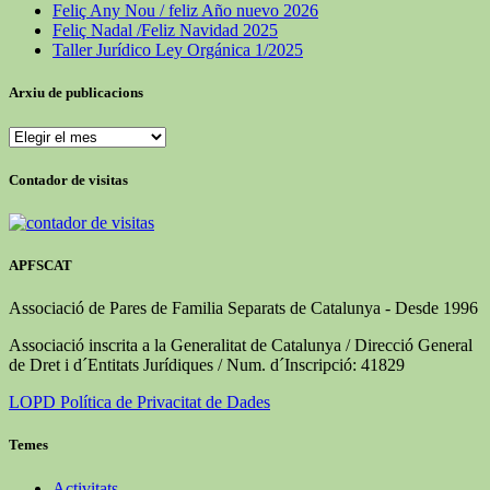
Feliç Any Nou / feliz Año nuevo 2026
Feliç Nadal /Feliz Navidad 2025
Taller Jurídico Ley Orgánica 1/2025
Arxiu de publicacions
Arxiu
de
publicacions
Contador de visitas
APFSCAT
Associació de Pares de Familia Separats de Catalunya - Desde 1996
Associació inscrita a la Generalitat de Catalunya / Direcció General
de Dret i d´Entitats Jurídiques / Num. d´Inscripció: 41829
LOPD Política de Privacitat de Dades
Temes
Activitats