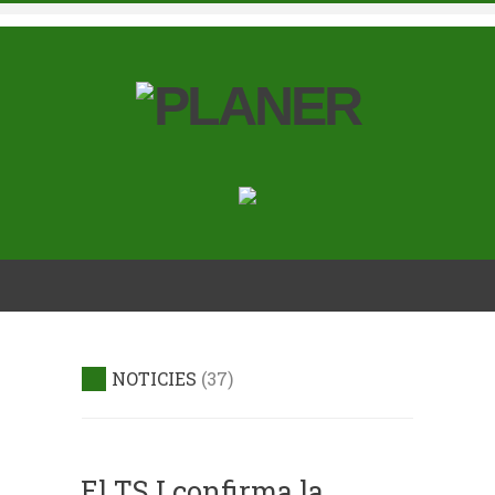
NOTICIES
37
El TSJ confirma la