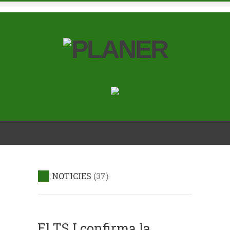
NOTICIES
37
El TSJ confirma la