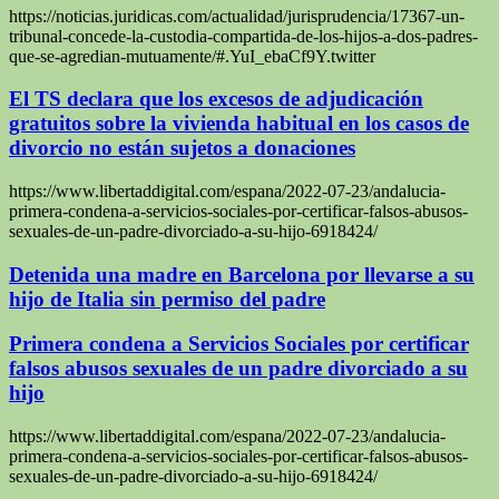
https://noticias.juridicas.com/actualidad/jurisprudencia/17367-un-
tribunal-concede-la-custodia-compartida-de-los-hijos-a-dos-padres-
que-se-agredian-mutuamente/#.YuI_ebaCf9Y.twitter
El TS declara que los excesos de adjudicación
gratuitos sobre la vivienda habitual en los casos de
divorcio no están sujetos a donaciones
https://www.libertaddigital.com/espana/2022-07-23/andalucia-
primera-condena-a-servicios-sociales-por-certificar-falsos-abusos-
sexuales-de-un-padre-divorciado-a-su-hijo-6918424/
Detenida una madre en Barcelona por llevarse a su
hijo de Italia sin permiso del padre
Primera condena a Servicios Sociales por certificar
falsos abusos sexuales de un padre divorciado a su
hijo
https://www.libertaddigital.com/espana/2022-07-23/andalucia-
primera-condena-a-servicios-sociales-por-certificar-falsos-abusos-
sexuales-de-un-padre-divorciado-a-su-hijo-6918424/