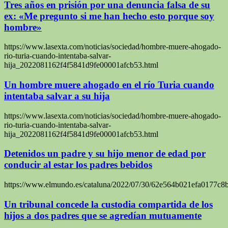
Tres años en prisión por una denuncia falsa de su
ex: «Me pregunto si me han hecho esto porque soy
hombre»
https://www.lasexta.com/noticias/sociedad/hombre-muere-ahogado-
rio-turia-cuando-intentaba-salvar-
hija_2022081162f4f5841d9fe00001afcb53.html
Un hombre muere ahogado en el río Turia cuando
intentaba salvar a su hija
https://www.lasexta.com/noticias/sociedad/hombre-muere-ahogado-
rio-turia-cuando-intentaba-salvar-
hija_2022081162f4f5841d9fe00001afcb53.html
Detenidos un padre y su hijo menor de edad por
conducir al estar los padres bebidos
https://www.elmundo.es/cataluna/2022/07/30/62e564b021efa0177c8
Un tribunal concede la custodia compartida de los
hijos a dos padres que se agredían mutuamente