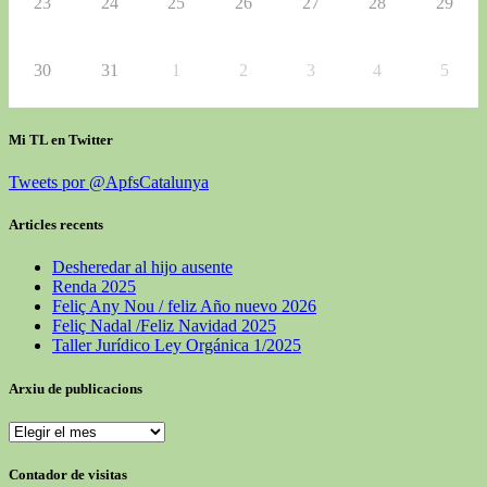
23
24
25
26
27
28
29
30
31
1
2
3
4
5
Mi TL en Twitter
Tweets por @ApfsCatalunya
Articles recents
Desheredar al hijo ausente
Renda 2025
Feliç Any Nou / feliz Año nuevo 2026
Feliç Nadal /Feliz Navidad 2025
Taller Jurídico Ley Orgánica 1/2025
Arxiu de publicacions
Arxiu
de
publicacions
Contador de visitas