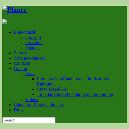
L’associació
Qui som
On estem
Estatuts
Serveis
Com associar-se?
Contacte
Galeria
Fotos
Premio a ApfsCatalunya de la Pizarra de
Raimunda
Cursa Mercé 2014
Jornadas sobre el Código Civil de Familia
Videos
Calendari d’Esdeveniments
Blog