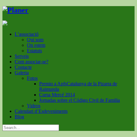
L’associació
Qui som
On estem
Estatuts
Serveis
Com associar-se?
Contacte
Galeria
Fotos
Premio a ApfsCatalunya de la Pizarra de
Raimunda
Cursa Mercé 2014
Jornadas sobre el Código Civil de Familia
Videos
Calendari d’Esdeveniments
Blog