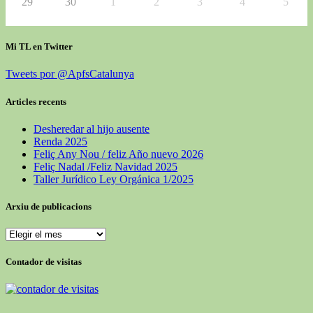
29
30
1
2
3
4
5
Mi TL en Twitter
Tweets por @ApfsCatalunya
Articles recents
Desheredar al hijo ausente
Renda 2025
Feliç Any Nou / feliz Año nuevo 2026
Feliç Nadal /Feliz Navidad 2025
Taller Jurídico Ley Orgánica 1/2025
Arxiu de publicacions
Arxiu
de
publicacions
Contador de visitas