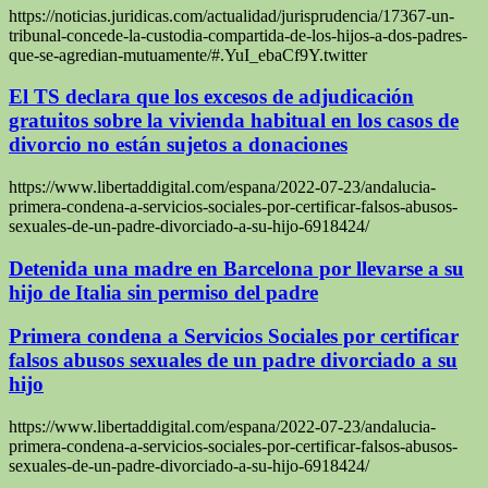
https://noticias.juridicas.com/actualidad/jurisprudencia/17367-un-
tribunal-concede-la-custodia-compartida-de-los-hijos-a-dos-padres-
que-se-agredian-mutuamente/#.YuI_ebaCf9Y.twitter
El TS declara que los excesos de adjudicación
gratuitos sobre la vivienda habitual en los casos de
divorcio no están sujetos a donaciones
https://www.libertaddigital.com/espana/2022-07-23/andalucia-
primera-condena-a-servicios-sociales-por-certificar-falsos-abusos-
sexuales-de-un-padre-divorciado-a-su-hijo-6918424/
Detenida una madre en Barcelona por llevarse a su
hijo de Italia sin permiso del padre
Primera condena a Servicios Sociales por certificar
falsos abusos sexuales de un padre divorciado a su
hijo
https://www.libertaddigital.com/espana/2022-07-23/andalucia-
primera-condena-a-servicios-sociales-por-certificar-falsos-abusos-
sexuales-de-un-padre-divorciado-a-su-hijo-6918424/