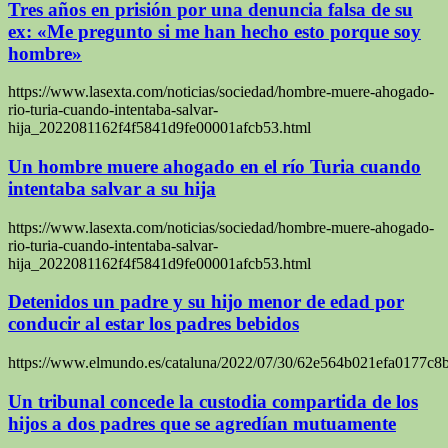
Tres años en prisión por una denuncia falsa de su
ex: «Me pregunto si me han hecho esto porque soy
hombre»
https://www.lasexta.com/noticias/sociedad/hombre-muere-ahogado-
rio-turia-cuando-intentaba-salvar-
hija_2022081162f4f5841d9fe00001afcb53.html
Un hombre muere ahogado en el río Turia cuando
intentaba salvar a su hija
https://www.lasexta.com/noticias/sociedad/hombre-muere-ahogado-
rio-turia-cuando-intentaba-salvar-
hija_2022081162f4f5841d9fe00001afcb53.html
Detenidos un padre y su hijo menor de edad por
conducir al estar los padres bebidos
https://www.elmundo.es/cataluna/2022/07/30/62e564b021efa0177c8
Un tribunal concede la custodia compartida de los
hijos a dos padres que se agredían mutuamente