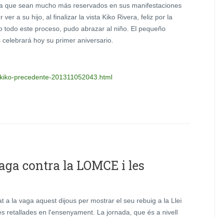
s a que sean mucho más reservados en sus manifestaciones
r a su hijo, al finalizar la vista Kiko Rivera, feliz por la
o todo este proceso, pudo abrazar al niño. El pequeño
s celebrará hoy su primer aniversario.
i-kiko-precedente-201311052043.html
aga contra la LOMCE i les
at a la vaga aquest dijous per mostrar el seu rebuig a la Llei
s retallades en l'ensenyament. La jornada, que és a nivell