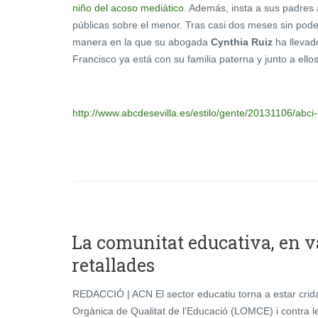
niño del acoso mediático
. Además, insta a sus padre
públicas sobre el menor. Tras casi dos meses sin poder ve
manera en la que su abogada
Cynthia Ruiz
ha llevad
Francisco ya está con su familia paterna y junto a ello
http://www.abcdesevilla.es/estilo/gente/20131106/abc
La comunitat educativa, en v
retallades
REDACCIÓ | ACN
El sector educatiu torna a estar crid
Orgànica de Qualitat de l'Educació (LOMCE) i contra le