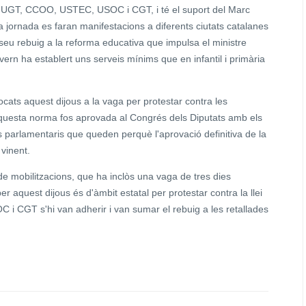
ts UGT, CCOO, USTEC, USOC i CGT, i té el suport del Marc
a jornada es faran manifestacions a diferents ciutats catalanes
seu rebuig a la reforma educativa que impulsa el ministre
vern ha establert uns serveis mínims que en infantil i primària
nvocats aquest dijous a la vaga per protestar contra les
 aquesta norma fos aprovada al Congrés dels Diputats amb els
its parlamentaris que queden perquè l'aprovació definitiva de la
 vinent.
de mobilitzacions, que ha inclòs una vaga de tres dies
r aquest dijous és d'àmbit estatal per protestar contra la llei
i CGT s'hi van adherir i van sumar el rebuig a les retallades