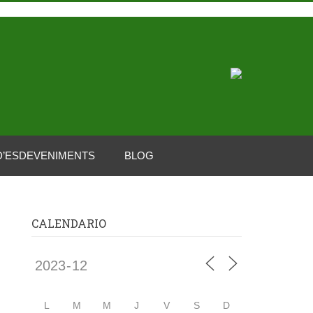
D’ESDEVENIMENTS
BLOG
CALENDARIO
L
M
M
J
V
S
D