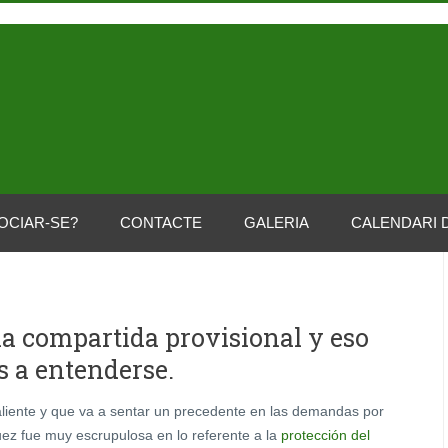
OCIAR-SE?
CONTACTE
GALERIA
CALENDARI 
ia compartida provisional y eso
 a entenderse.
liente y que va a sentar un precedente en las demandas por
uez fue muy escrupulosa en lo referente a la
protección del