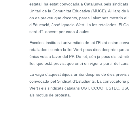
estatal, ha estat convocada a Catalunya pels sindica
Unitari de la Comunitat Educativa (MUCE). Al llarg de l
on es preveu que docents, pares i alumnes mostrin el 
d'Educació, José Ignacio Wert, i a les retallades. El Go
serà d'1 docent per cada 4 aules.
Escoles, instituts i universitats de tot l'Estat estan co
retallades i contra la llei Wert pocs dies després que
únics vots a favor del PP. De fet, són ja pocs els tràm
llei, que està previst que entri en vigor a partir del curs
La vaga d'aquest dijous arriba després de dies previs 
convocada pel Sindicat d'Estudiants. La convocatòria pe
Wert i els sindicats catalans UGT, CCOO, USTEC, USOC 
als motius de protesta.