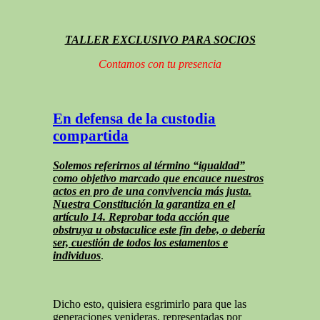
TALLER EXCLUSIVO PARA SOCIOS
Contamos con tu presencia
En defensa de la custodia
compartida
Solemos referirnos al término “igualdad”
como objetivo marcado que encauce nuestros
actos en pro de una convivencia más justa.
Nuestra Constitución la garantiza en el
artículo 14. Reprobar toda acción que
obstruya u obstaculice este fin debe, o debería
ser, cuestión de todos los estamentos e
individuos
.
Dicho esto, quisiera esgrimirlo para que las
generaciones venideras, representadas por