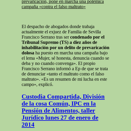
prevaricación, pone en marcha una polémica
campaña «contra el falso maltrato»
El despacho de abogados donde trabaja
actualmente el exjuez de Familia de Sevilla
Francisco Serrano tras ser
condenado por el
Tribunal Supremo (TS) a diez años de
inhabilitación por un delito de prevaricación
dolosa
ha puesto en marcha una campaña bajo
el lema «Mujer, sé honesta, denuncia cuando se
deba y no cuando convenga». El propio
Francisco Serrano informó a Ep de que se trata
de denunciar «tanto el maltrato como el falso
maltrato». «Es un resumen de mi lucha en este
campo», explicó.
Custodia Compartida, División
de la cosa Común, IPC en la
Pensión de Alimentos, taller
Jurídico lunes 27 de enero de
2014