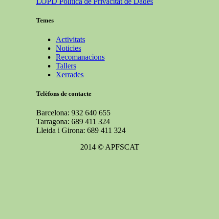
LOPD Política de Privacitat de Dades
Temes
Activitats
Noticies
Recomanacions
Tallers
Xerrades
Telèfons de contacte
Barcelona: 932 640 655
Tarragona: 689 411 324
Lleida i Girona: 689 411 324
2014 © APFSCAT