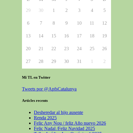
29
30
1
2
3
4
5
6
7
8
9
10
11
12
13
14
15
16
17
18
19
20
21
22
23
24
25
26
27
28
29
30
31
1
2
Mi TL en Twitter
Tweets por @ApfsCatalunya
Articles recents
Desheredar al hijo ausente
Renda 2025
Feliç Any Nou / feliz Año nuevo 2026
Feliç Nadal /Feliz Navidad 2025