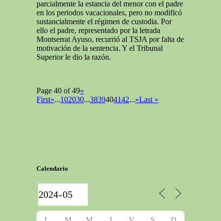
parcialmente la estancia del menor con el padre
en los periodos vacacionales, pero no modificó
sustancialmente el régimen de custodia. Por
ello el padre, representado por la letrada
Montserrat Ayuso, recurrió al TSJA por falta de
motivación de la sentencia. Y el Tribunal
Superior le dio la razón.
Page 40 of 49
«
First
«
...
10
20
30
...
38
39
40
41
42
...
»
Last »
Calendario
L
M
M
J
V
S
D