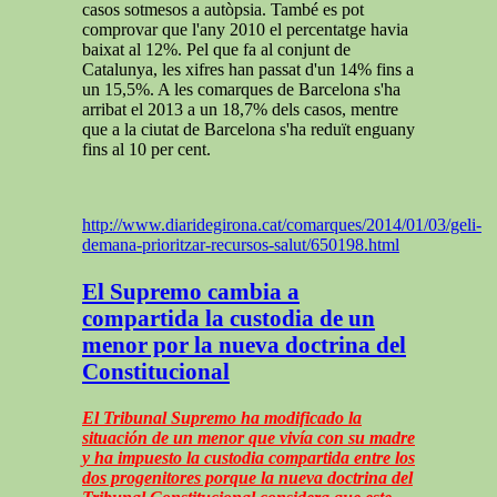
casos sotmesos a autòpsia. També es pot
comprovar que l'any 2010 el percentatge havia
baixat al 12%. Pel que fa al conjunt de
Catalunya, les xifres han passat d'un 14% fins a
un 15,5%. A les comarques de Barcelona s'ha
arribat el 2013 a un 18,7% dels casos, mentre
que a la ciutat de Barcelona s'ha reduït enguany
fins al 10 per cent.
http://www.diaridegirona.cat/comarques/2014/01/03/geli-
demana-prioritzar-recursos-salut/650198.html
El Supremo cambia a
compartida la custodia de un
menor por la nueva doctrina del
Constitucional
El Tribunal Supremo ha modificado la
situación de un menor que vivía con su madre
y ha impuesto la custodia compartida entre los
dos progenitores porque la nueva doctrina del