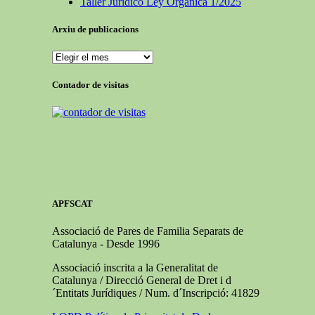
Taller Jurídico Ley Orgánica 1/2025
Arxiu de publicacions
Arxiu
de
publicacions
Contador de visitas
APFSCAT
Associació de Pares de Familia Separats de
Catalunya - Desde 1996
Associació inscrita a la Generalitat de
Catalunya / Direcció General de Dret i d
´Entitats Jurídiques / Num. d´Inscripció: 41829