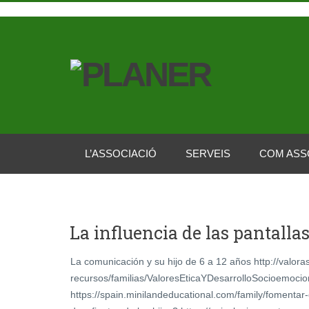
L’ASSOCIACIÓ
SERVEIS
COM ASS
La influencia de las pantallas
La comunicación y su hijo de 6 a 12 años http://valora
recursos/familias/ValoresEticaYDesarrolloSocioemoci
https://spain.minilandeducational.com/family/fomenta