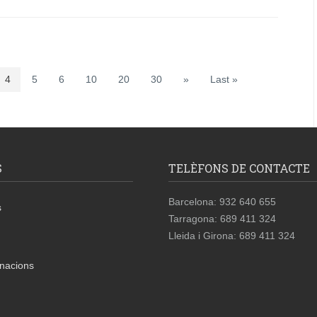
4
5
6
10
20
30
»
Last »
S
TELÈFONS DE CONTACTE
Barcelona: 932 640 655
s
Tarragona: 689 411 324
Lleida i Girona: 689 411 324
nacions