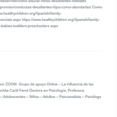
m/desarrollo/como-educar-ninos-desafiantes-rebeldes
ompromiso/conductas-desafiantes-hijos-como-abordarlas/ Como
ww.healthychildren.org/Spanish/family-
ercials.aspx https://www.healthychildren.org/Spanish/family-
r-babies-toddlers-preschoolers.aspx
por ZOOM. Grupo de apoyo Online – La influencia de las
onchita Cartil Ferré Doctora en Psicología, Profesora
e – Adolescentes – Niños – Adultos – Psicoanalista – Psicòloga