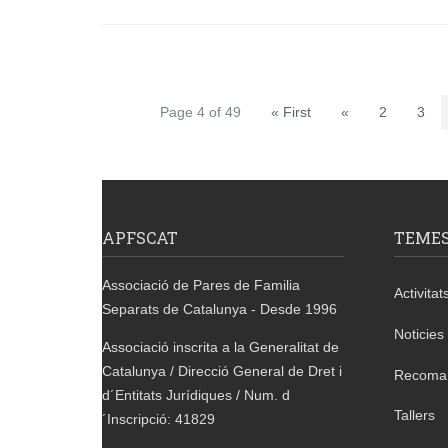
Page 4 of 49
« First
«
2
3
APFSCAT
TEME
Associació de Pares de Familia
Activitat
Separats de Catalunya - Desde 1996
Noticies
Associació inscrita a la Generalitat de
Catalunya / Direcció General de Dret i
Recoma
d´Entitats Jurídiques / Num. d
Tallers
´Inscripció: 41829