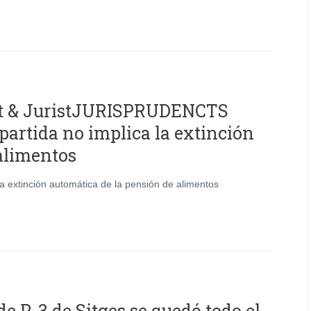
st & JuristJURISPRUDENCTS
partida no implica la extinción
alimentos
la extinción automática de la pensión de alimentos
e P-3 de Sitges se quedó todo el