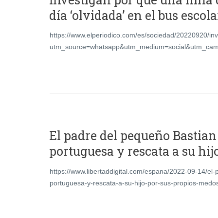
día ‘olvidada’ en el bus escola
https://www.elperiodico.com/es/sociedad/20220920/in
utm_source=whatsapp&utm_medium=social&utm_cam
El padre del pequeño Bastian 
portuguesa y rescata a su hij
https://www.libertaddigital.com/espana/2022-09-14/el-p
portuguesa-y-rescata-a-su-hijo-por-sus-propios-med