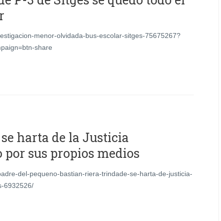
r
vestigacion-menor-olvidada-bus-escolar-sitges-75675267?
paign=btn-share
se harta de la Justicia
o por sus propios medios
adre-del-pequeno-bastian-riera-trindade-se-harta-de-justicia-
os-6932526/