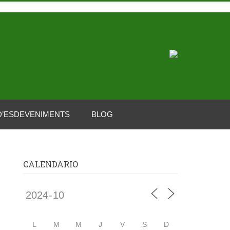
D’ESDEVENIMENTS
BLOG
CALENDARIO
L
M
M
J
V
S
D