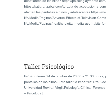
desafiantes de los hijos? https://psicologiaymente.co
https://katiaranzabal.com/terapia-de-aceptacion-y-c
afectan las pantallas a niños y adolescentes https://w
life/Media/Paginas/Adverse-Effects-of-Television-Comm
life/Media/Paginas/healthy-digital-media-use-habits-fo
Taller Psicológico
Próximo lunes 24 de octubre de 20:00 a 21:00 horas, 
pantallas en los niños- Este taller lo impartirá: Dra. C
Universidad Rovira i Virgili.Psicología Clínica -Forens
– Psicòloga […]