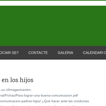
OCIAR-SE?
CONTACTE
GALERIA
CALENDARI 
 en los hijos
s.uc.cl/images/centro-
onal/Fichas/Para-lograr-una-buena-comunicacion.pdf
r-comunicacion-padres-hijos/ ¿Qué hacer ante las conductas