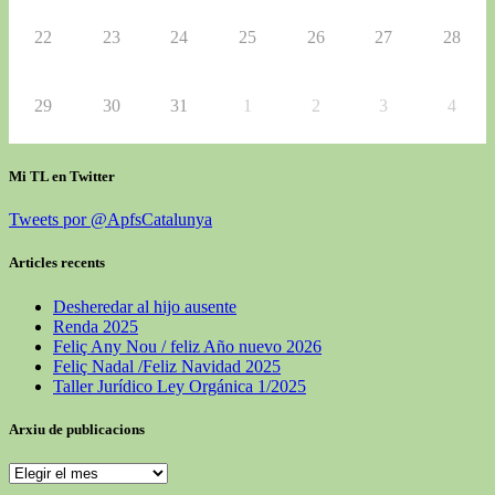
22
23
24
25
26
27
28
29
30
31
1
2
3
4
Mi TL en Twitter
Tweets por @ApfsCatalunya
Articles recents
Desheredar al hijo ausente
Renda 2025
Feliç Any Nou / feliz Año nuevo 2026
Feliç Nadal /Feliz Navidad 2025
Taller Jurídico Ley Orgánica 1/2025
Arxiu de publicacions
Arxiu
de