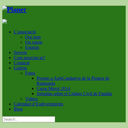
L’associació
Qui som
On estem
Estatuts
Serveis
Com associar-se?
Contacte
Galeria
Fotos
Premio a ApfsCatalunya de la Pizarra de
Raimunda
Cursa Mercé 2014
Jornadas sobre el Código Civil de Familia
Videos
Calendari d’Esdeveniments
Blog