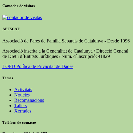
publicacions
Contador de visitas
APFSCAT
Associació de Pares de Familia Separats de Catalunya - Desde 1996
Associació inscrita a la Generalitat de Catalunya / Direcció General
de Dret i d´Entitats Jurídiques / Num. d´Inscripció: 41829
LOPD Política de Privacitat de Dades
Temes
Activitats
Noticies
Recomanacions
Tallers
Xerrades
Telèfons de contacte