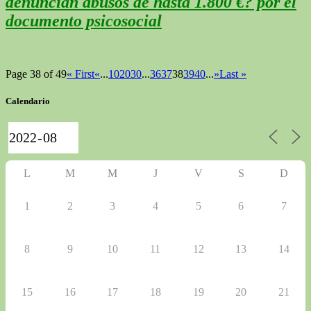
denuncian abusos de hasta 1.800 €? por el
documento psicosocial
Page 38 of 49
« First
«
...
10
20
30
...
36
37
38
39
40
...
»
Last »
Calendario
L
M
M
J
V
S
D
1
2
3
4
5
6
7
8
9
10
11
12
13
14
15
16
17
18
19
20
21