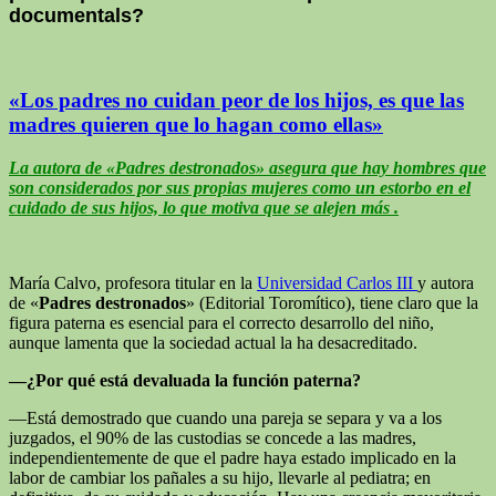
documentals?
«Los padres no cuidan peor de los hijos, es que las
madres quieren que lo hagan como ellas»
La autora de «Padres destronados» asegura que hay hombres que
son considerados por sus propias mujeres como un estorbo en el
cuidado de sus hijos, lo que motiva que se alejen más .
María Calvo, profesora titular en la
Universidad Carlos III
y autora
de «
Padres destronados
» (Editorial Toromítico), tiene claro que la
figura paterna es esencial para el correcto desarrollo del niño,
aunque lamenta que la sociedad actual la ha desacreditado.
—¿Por qué está devaluada la función paterna?
—Está demostrado que cuando una pareja se separa y va a los
juzgados, el 90% de las custodias se concede a las madres,
independientemente de que el padre haya estado implicado en la
labor de cambiar los pañales a su hijo, llevarle al pediatra; en