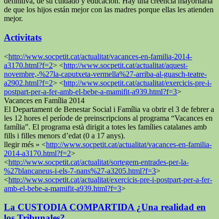
definitiva, de su cuidado y educación. Hay una creencia mayoritaria
de que los hijos están mejor con las madres porque ellas les atienden
mejor.
Activitats
<
http://www.socpetit.cat/actualitat/vacances-en-familia-2014-
a3170.html?f=2
> <
http://www.socpetit.cat/actualitat/aquest-
novembre,-%27la-caputxeta-vermella%27-arriba-al-guasch-teatre-
a2902.html?f=2
> <
http://www.socpetit.cat/actualitat/exercicis-pre-i-
postpart-per-a-fer-amb-el-bebe-a-mamifit-a939.html?f=3
>
Vacances en Família 2014
El Departament de Benestar Social i Família va obrir el 3 de febrer a
les 12 hores el període de preinscripcions al programa “Vacances en
família”. El programa està dirigit a totes les famílies catalanes amb
fills i filles menors d’edat (0 a 17 anys).
llegir més » <
http://www.socpetit.cat/actualitat/vacances-en-familia-
2014-a3170.html?f=2
>
<
http://www.socpetit.cat/actualitat/sortegem-entrades-per-la-
%27blancaneus-i-els-7-nans%27-a3205.html?f=3
>
<
http://www.socpetit.cat/actualitat/exercicis-pre-i-postpart-per-a-fer-
amb-el-bebe-a-mamifit-a939.html?f=3
>
La CUSTODIA COMPARTIDA ¿Una realidad en