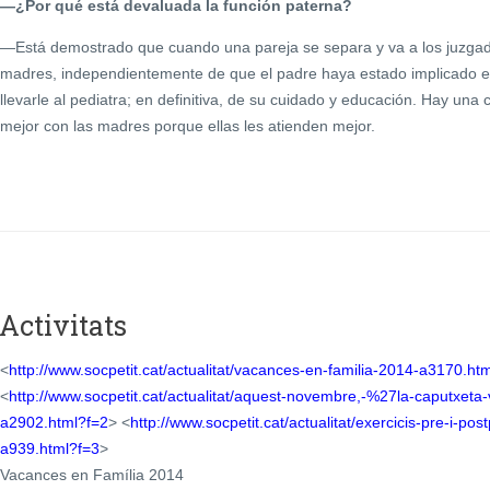
—¿Por qué está devaluada la función paterna?
—Está demostrado que cuando una pareja se separa y va a los juzgado
madres, independientemente de que el padre haya estado implicado en 
llevarle al pediatra; en definitiva, de su cuidado y educación. Hay una 
mejor con las madres porque ellas les atienden mejor.
Activitats
<
http://www.socpetit.cat/actualitat/vacances-en-familia-2014-a3170.ht
<
http://www.socpetit.cat/actualitat/aquest-novembre,-%27la-caputxeta
a2902.html?f=2
> <
http://www.socpetit.cat/actualitat/exercicis-pre-i-po
a939.html?f=3
>
Vacances en Família 2014