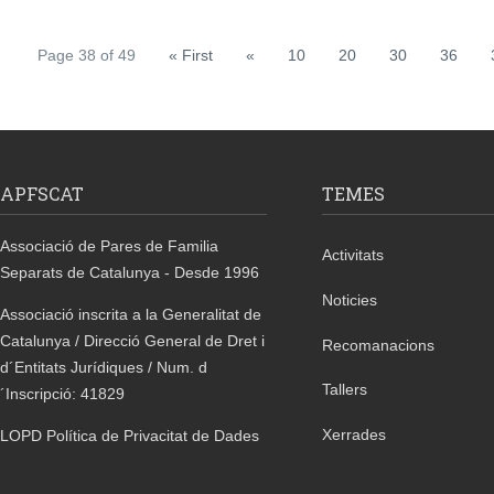
Page 38 of 49
« First
«
10
20
30
36
APFSCAT
TEMES
Associació de Pares de Familia
Activitats
Separats de Catalunya - Desde 1996
Noticies
Associació inscrita a la Generalitat de
Catalunya / Direcció General de Dret i
Recomanacions
d´Entitats Jurídiques / Num. d
Tallers
´Inscripció: 41829
Xerrades
LOPD Política de Privacitat de Dades