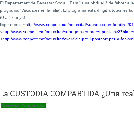
El Departament de Benestar Social i Família va obrir el 3 de febrer a l
programa “Vacances en família”. El programa està dirigit a totes les famí
(0 a 17 anys).
llegir més » <
http://www.socpetit.cat/actualitat/vacances-en-familia-2
<
http://www.socpetit.cat/actualitat/sortegem-entrades-per-la-%27bla
<
http://www.socpetit.cat/actualitat/exercicis-pre-i-postpart-per-a-fer-
Custodia Compartida