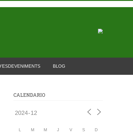
D’ESDEVENIMENTS
BLOG
CALENDARIO
L
M
M
J
V
S
D