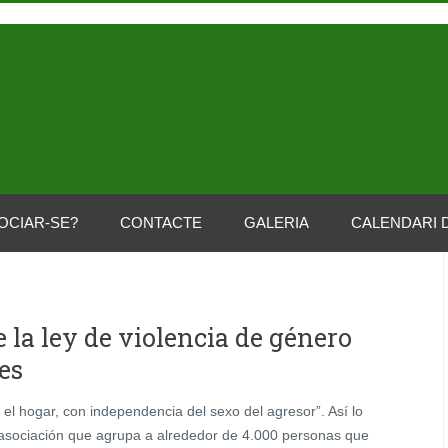
OCIAR-SE?
CONTACTE
GALERIA
CALENDARI 
e la ley de violencia de género
es
el hogar, con independencia del sexo del agresor”. Así lo
asociación que agrupa a alrededor de 4.000 personas que