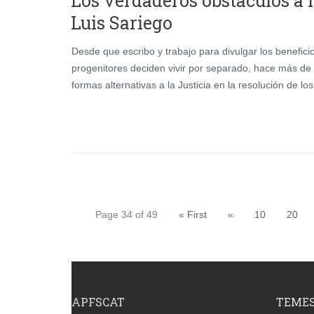
Los verdaderos obstáculos a 
Luis Sariego
Desde que escribo y trabajo para divulgar los benefici
progenitores deciden vivir por separado, hace más de
formas alternativas a la Justicia en la resolución de lo
Page 34 of 49
« First
«
10
20
APFSCAT
TEME