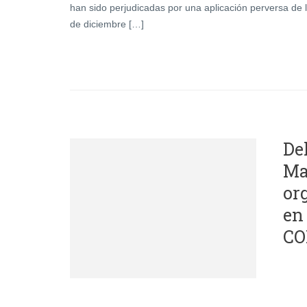
han sido perjudicadas por una aplicación perversa de l
de diciembre […]
De
Ma
or
en
CO