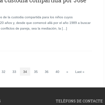
la custodia compartida por José
os de la custodia compartida para los niños cuyos
 20 años y, desde que comencé allá por el año 1989 a buscar
s conflictos de pareja, sea la mediación, la […]
32
33
34
35
36
40
»
Last »
S
TELÈFONS DE CONTACTE