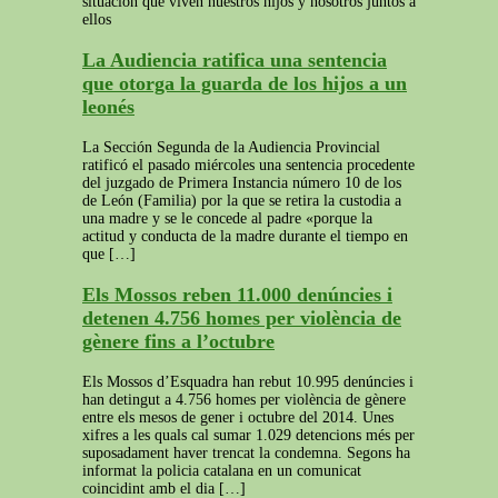
situación que viven nuestros hijos y nosotros juntos a
ellos
La Audiencia ratifica una sentencia
que otorga la guarda de los hijos a un
leonés
La Sección Segunda de la Audiencia Provincial
ratificó el pasado miércoles una sentencia procedente
del juzgado de Primera Instancia número 10 de los
de León (Familia) por la que se retira la custodia a
una madre y se le concede al padre «porque la
actitud y conducta de la madre durante el tiempo en
que […]
Els Mossos reben 11.000 denúncies i
detenen 4.756 homes per violència de
gènere fins a l’octubre
Els Mossos d’Esquadra han rebut 10.995 denúncies i
han detingut a 4.756 homes per violència de gènere
entre els mesos de gener i octubre del 2014. Unes
xifres a les quals cal sumar 1.029 detencions més per
suposadament haver trencat la condemna. Segons ha
informat la policia catalana en un comunicat
coincidint amb el dia […]