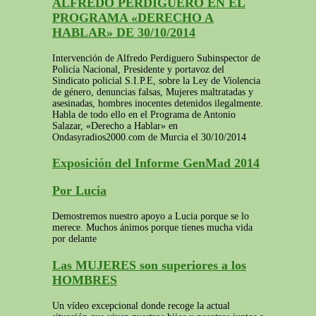
ALFREDO PERDIGUERO EN EL
PROGRAMA «DERECHO A
HABLAR» DE 30/10/2014
Intervención de Alfredo Perdiguero Subinspector de
Policía Nacional, Presidente y portavoz del
Sindicato policial S.I.P.E, sobre la Ley de Violencia
de género, denuncias falsas, Mujeres maltratadas y
asesinadas, hombres inocentes detenidos ilegalmente.
Habla de todo ello en el Programa de Antonio
Salazar, «Derecho a Hablar» en
Ondasyradios2000.com de Murcia el 30/10/2014
Exposición del Informe GenMad 2014
Por Lucia
Demostremos nuestro apoyo a Lucia porque se lo
merece. Muchos ánimos porque tienes mucha vida
por delante
Las MUJERES son superiores a los
HOMBRES
Un vídeo excepcional donde recoge la actual