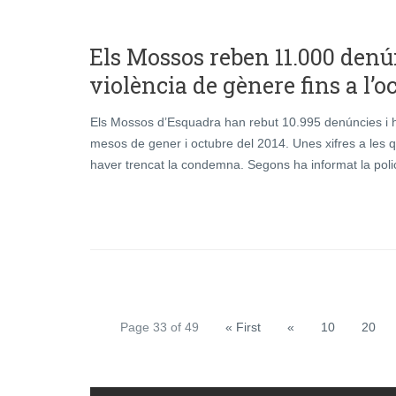
Els Mossos reben 11.000 denú
violència de gènere fins a l’o
Els Mossos d’Esquadra han rebut 10.995 denúncies i h
mesos de gener i octubre del 2014. Unes xifres a les
haver trencat la condemna. Segons ha informat la poli
Page 33 of 49
« First
«
10
20