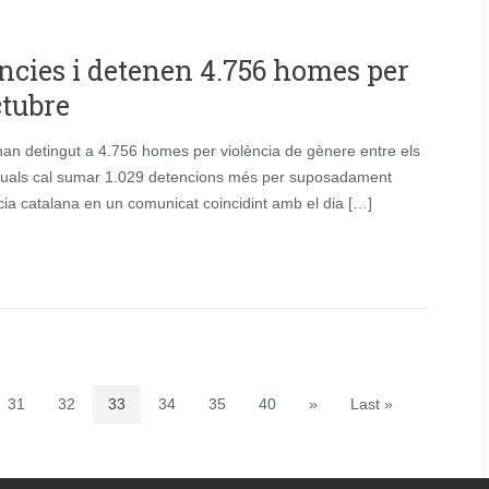
ncies i detenen 4.756 homes per
ctubre
an detingut a 4.756 homes per violència de gènere entre els
 quals cal sumar 1.029 detencions més per suposadament
cia catalana en un comunicat coincidint amb el dia […]
31
32
33
34
35
40
»
Last »