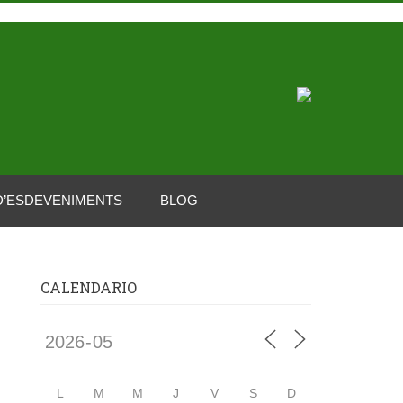
D’ESDEVENIMENTS
BLOG
CALENDARIO
L
M
M
J
V
S
D