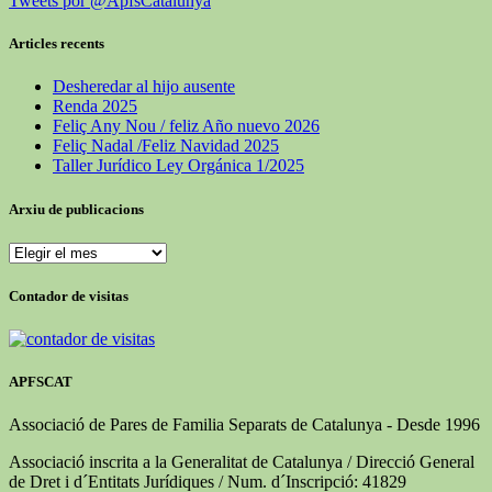
Tweets por @ApfsCatalunya
Articles recents
Desheredar al hijo ausente
Renda 2025
Feliç Any Nou / feliz Año nuevo 2026
Feliç Nadal /Feliz Navidad 2025
Taller Jurídico Ley Orgánica 1/2025
Arxiu de publicacions
Arxiu
de
publicacions
Contador de visitas
APFSCAT
Associació de Pares de Familia Separats de Catalunya - Desde 1996
Associació inscrita a la Generalitat de Catalunya / Direcció General
de Dret i d´Entitats Jurídiques / Num. d´Inscripció: 41829