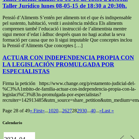
Pensió d’Aliments S’entén per aliments tot el que és indispensable
pel sustento, habitació, vestit i assistència mèdica Els aliments
comprenen també l’educació i instrucció de l’alimentista mentre
sigui menor d’edat i àdhuc després quan no hagi acabat la seva
formació per causa que no li sigui imputable Que conceptes inclou
la Pensió d’Aliments Que conceptes […]
ACTUAR CON INDEPENDENCIA PROPIA CON
LA LEGISLACIÓN PROMULGADA POR
ESPECIALISTAS
Firma la petición https://www.change.org/p/estamento-judicial-del-
%C3%A1mbito-de-familia-actuar-con-independencia-propia-con-la-
legislaci%C3%B3n-promulgada-por-especialistas?
recruiter=142913485&utm_source=share_petition&utm_medium=ema
Page 28 of 49
« First
«
...
10
20
...
26
27
28
29
30
...
40
...
»
Last »
Calendario