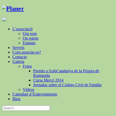
L’associació
Qui som
On estem
Estatuts
Serveis
Com associar-se?
Contacte
Galeria
Fotos
Premio a ApfsCatalunya de la Pizarra de
Raimunda
Cursa Mercé 2014
Jornadas sobre el Código Civil de Familia
Videos
Calendari d’Esdeveniments
Blog