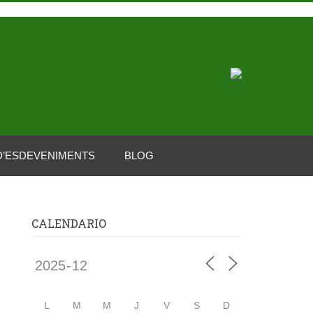
D’ESDEVENIMENTS
BLOG
CALENDARIO
L
M
M
J
V
S
D