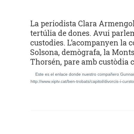
La periodista Clara Armeng
tertúlia de dones. Avui parlem
custodies. L’acompanyen la 
Solsona, demògrafa, la Monts
Thorsén, pare amb custòdia 
Este es el enlace donde nuestro compañero Gunnar 
http://www.xiptv.cat/ben-trobats/capitol/divorcis-i-curst