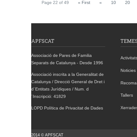
Page 22 of 49
« First
«
10
20
APFSCAT
TEME
Associació de Pares de Familia
Activitat
Separats de Catalunya - Desde 1996
Noticies
Associació inscrita a la Generalitat de
Catalunya / Direcció General de Dret i
Recoma
d´Entitats Jurídiques / Num. d
Tallers
´Inscripció: 41829
Xerrade
LOPD Política de Privacitat de Dades
2014 © APFSCAT