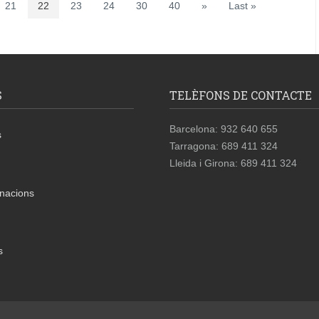
21
22
23
24
30
40
»
Last »
S
TELÈFONS DE CONTACTE
Barcelona: 932 640 655
s
Tarragona: 689 411 324
Lleida i Girona: 689 411 324
nacions
s