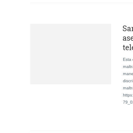
San
as
te
Esta 
maltr
maner
discr
maltr
https
79_0