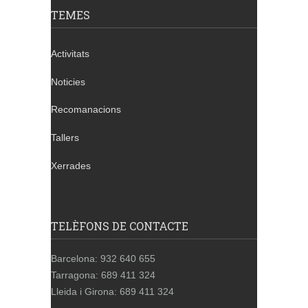
TEMES
Activitats
Noticies
Recomanacions
Tallers
Xerrades
TELÈFONS DE CONTACTE
Barcelona: 932 640 655
Tarragona: 689 411 324
Lleida i Girona: 689 411 324