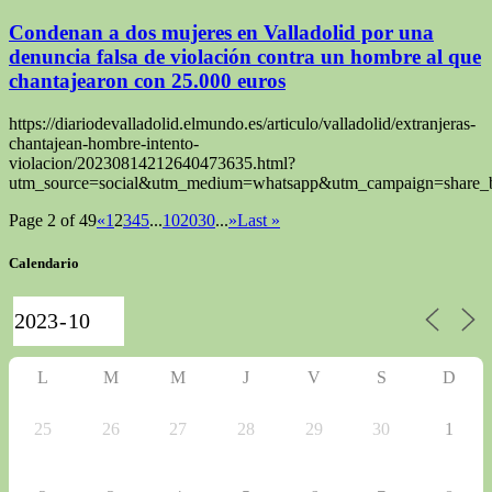
Condenan a dos mujeres en Valladolid por una
denuncia falsa de violación contra un hombre al que
chantajearon con 25.000 euros
https://diariodevalladolid.elmundo.es/articulo/valladolid/extranjeras-
chantajean-hombre-intento-
violacion/20230814212640473635.html?
utm_source=social&utm_medium=whatsapp&utm_campaign=share_b
Page 2 of 49
«
1
2
3
4
5
...
10
20
30
...
»
Last »
Calendario
L
M
M
J
V
S
D
25
26
27
28
29
30
1