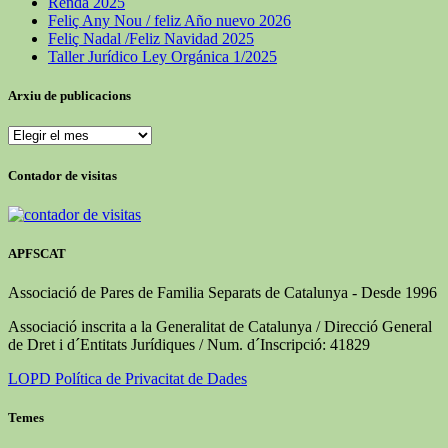
Renda 2025
Feliç Any Nou / feliz Año nuevo 2026
Feliç Nadal /Feliz Navidad 2025
Taller Jurídico Ley Orgánica 1/2025
Arxiu de publicacions
Arxiu
de
publicacions
Contador de visitas
APFSCAT
Associació de Pares de Familia Separats de Catalunya - Desde 1996
Associació inscrita a la Generalitat de Catalunya / Direcció General
de Dret i d´Entitats Jurídiques / Num. d´Inscripció: 41829
LOPD Política de Privacitat de Dades
Temes