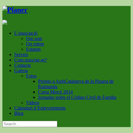
L’associació
Qui som
On estem
Estatuts
Serveis
Com associar-se?
Contacte
Galeria
Fotos
Premio a ApfsCatalunya de la Pizarra de
Raimunda
Cursa Mercé 2014
Jornadas sobre el Código Civil de Familia
Videos
Calendari d’Esdeveniments
Blog