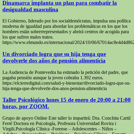
Dinamarca implanta un plan para combatir la
desigualdad masculina
El Gobierno, liderado por los socialdemócratas, impulsa una política
moderna de igualdad para abordar los problemáticas en los que los
hombres están sobrerrepresentados y abrirá centros de acogida para
los que sufren malos tratos.
https://www.elmundo.es/internacional/2024/10/06/67014ac8e4d4d8
Un divorciado logra que su hija tenga que
devolverle dos años de pensión alimenticia
La Audiencia de Pontevedra ha estimado la petición del padre, que
pagaba pensión aunque la joven cobraba 1.392 euros.
https://elcierredigital.com/salud-y-bienestar/divorciado-logra-que-su-
hija-tenga-que-devolverle-dos-anos-pension-alimenticia
Taller Psicológico lunes 15 de enero de 20:00 a 21:00
horas, por ZOOM.
Grupo de apoyo Online Este taller lo impartirá: Dra. Conchita Cartil
Ferré Doctora en Psicología, Profesora Universidad Rovira i
Virgili.Psicología Clínica -Forense – Adolescentes – Niños –