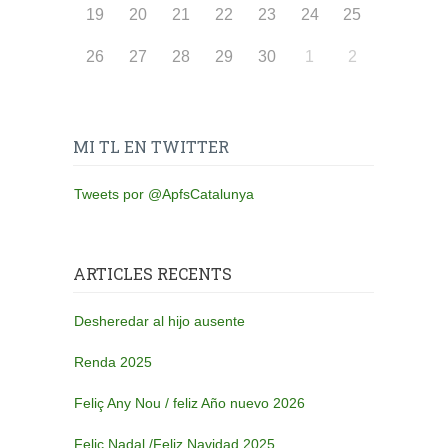
19
20
21
22
23
24
25
26
27
28
29
30
1
2
MI TL EN TWITTER
Tweets por @ApfsCatalunya
ARTICLES RECENTS
Desheredar al hijo ausente
Renda 2025
Feliç Any Nou / feliz Año nuevo 2026
Feliç Nadal /Feliz Navidad 2025