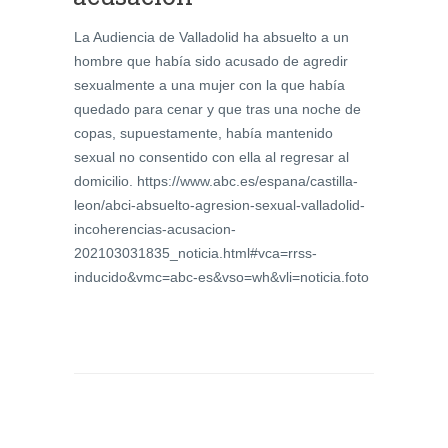
La Audiencia de Valladolid ha absuelto a un
hombre que había sido acusado de agredir
sexualmente a una mujer con la que había
quedado para cenar y que tras una noche de
copas, supuestamente, había mantenido
sexual no consentido con ella al regresar al
domicilio. https://www.abc.es/espana/castilla-
leon/abci-absuelto-agresion-sexual-valladolid-
incoherencias-acusacion-
202103031835_noticia.html#vca=rrss-
inducido&vmc=abc-es&vso=wh&vli=noticia.foto