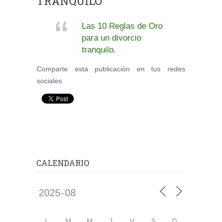
TRANQUILO
Las 10 Reglas de Oro
para un divorcio
tranquilo.
Comparte esta publicación en tus redes
sociales
CALENDARIO
L
M
M
J
V
S
D